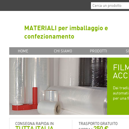
MATERIALI per imballaggio e
confezionamento
HOME
CHI SIAMO
PRODOTTI
S
FIL
ACC
Dai tradi
automatic
per una 
CONSEGNA RAPIDA IN
TRASPORTO GRATUITO
TUTTA ITALIA
250 €