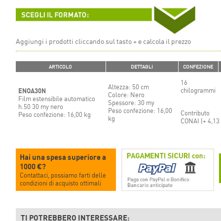
Aggiungi i prodotti cliccando sul tasto + e calcola il prezzo
ARTICOLO
DETTAGLI
CONFEZIONE
16
Altezza: 50 cm
chilogrammi
ENOA30N
Colore: Nero
Film estensibile automatico
Spessore: 30 my
h.50 30 my nero
Peso confezione: 16,00
Contributo
Peso confezione: 16,00 kg
kg
CONAI (+
4,13
Hai una spesa superiore a
1000 €?
Contattaci, possiamo farti delle
condizioni di acquisto ottimali
TI POTREBBERO INTERESSARE: