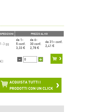
SPEDIZIONI
PREZZO AL KG
da 1-
da 6-
da 31+ conf.
1-3 gg
5 conf.
30 conf.
2,41 €
3,33 €
2,78 €
-
+
 €)
ACQUISTA TUTTI I
PRODOTTI CON UN CLICK