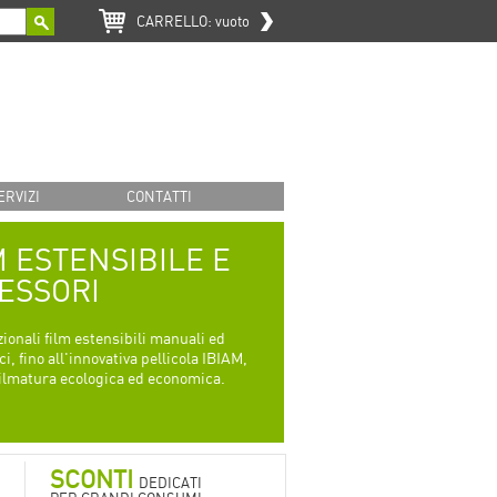
CARRELLO:
vuoto
ERVIZI
CONTATTI
M ESTENSIBILE E
ESSORI
zionali film estensibili manuali ed
i, fino all'innovativa pellicola IBIAM,
filmatura ecologica ed economica.
SCONTI
DEDICATI