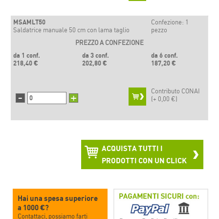
MSAMLT50
Confezione: 1
Saldatrice manuale 50 cm con lama taglio
pezzo
PREZZO A CONFEZIONE
da 1 conf.
da 3 conf.
da 6 conf.
218,40 €
202,80 €
187,20 €
Contributo CONAI
-
+
(+
0,00 €)
ACQUISTA TUTTI I
PRODOTTI CON UN CLICK
Hai una spesa superiore
a 1000 €?
Contattaci, possiamo farti