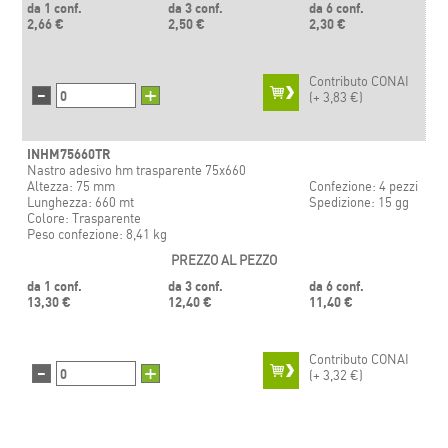
da 1 conf.
da 3 conf.
da 6 conf.
2,66 €
2,50 €
2,30 €
Contributo CONAI
-
+
(+
3,83 €)
INHM75660TR
Nastro adesivo hm trasparente 75x660
Altezza: 75 mm
Confezione: 4 pezzi
Lunghezza: 660 mt
Spedizione: 15 gg
Colore: Trasparente
Peso confezione: 8,41 kg
PREZZO AL PEZZO
da 1 conf.
da 3 conf.
da 6 conf.
13,30 €
12,40 €
11,40 €
Contributo CONAI
-
+
(+
3,32 €)