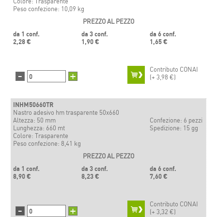
Colore: Trasparente
Peso confezione: 10,09 kg
PREZZO AL PEZZO
da 1 conf.
da 3 conf.
da 6 conf.
2,28 €
1,90 €
1,65 €
Contributo CONAI
-
+
(+
3,98 €)
INHM50660TR
Nastro adesivo hm trasparente 50x660
Altezza: 50 mm
Confezione: 6 pezzi
Lunghezza: 660 mt
Spedizione: 15 gg
Colore: Trasparente
Peso confezione: 8,41 kg
PREZZO AL PEZZO
da 1 conf.
da 3 conf.
da 6 conf.
8,90 €
8,23 €
7,60 €
Contributo CONAI
-
+
(+
3,32 €)