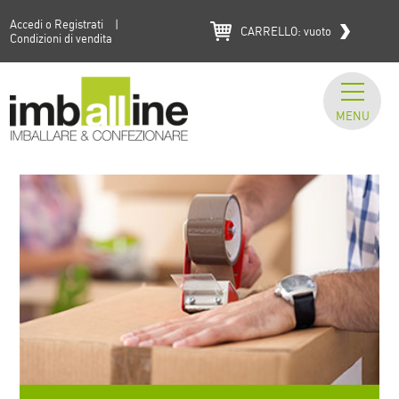
Accedi o Registrati
|
CARRELLO:
vuoto
Condizioni di vendita
MENU