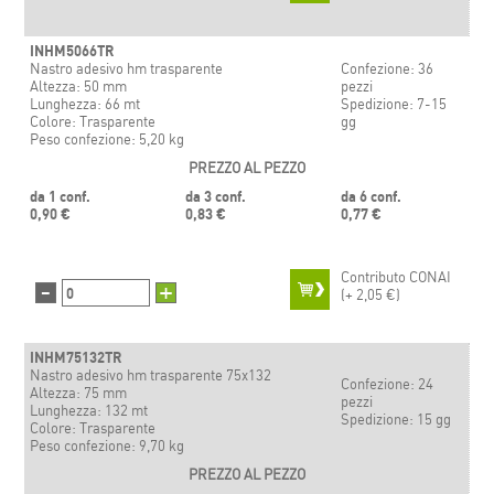
INHM5066TR
Nastro adesivo hm trasparente
Confezione: 36
Altezza: 50 mm
pezzi
Lunghezza: 66 mt
Spedizione: 7-15
Colore: Trasparente
gg
Peso confezione: 5,20 kg
PREZZO AL PEZZO
da 1 conf.
da 3 conf.
da 6 conf.
0,90 €
0,83 €
0,77 €
Contributo CONAI
-
+
(+
2,05 €)
INHM75132TR
Nastro adesivo hm trasparente 75x132
Confezione: 24
Altezza: 75 mm
pezzi
Lunghezza: 132 mt
Spedizione: 15 gg
Colore: Trasparente
Peso confezione: 9,70 kg
PREZZO AL PEZZO