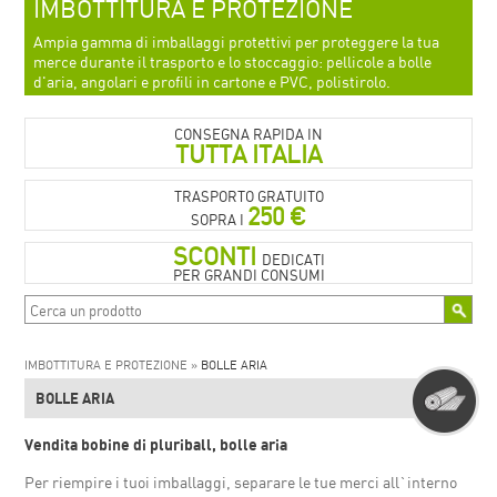
IMBOTTITURA E PROTEZIONE
Ampia gamma di imballaggi protettivi per proteggere la tua
merce durante il trasporto e lo stoccaggio: pellicole a bolle
d'aria, angolari e profili in cartone e PVC, polistirolo.
CONSEGNA RAPIDA IN
TUTTA ITALIA
TRASPORTO GRATUITO
250 €
SOPRA I
SCONTI
DEDICATI
PER GRANDI CONSUMI
IMBOTTITURA E PROTEZIONE »
BOLLE ARIA
BOLLE ARIA
Vendita bobine di pluriball, bolle aria
Per riempire i tuoi imballaggi, separare le tue merci all`interno