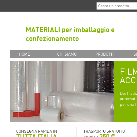
MATERIALI per imballaggio e
confezionamento
HOME
CHI SIAMO
PRODOTTI
S
FIL
ACC
Dai tradi
automatic
per una 
CONSEGNA RAPIDA IN
TRASPORTO GRATUITO
TUTTA ITALIA
250 €