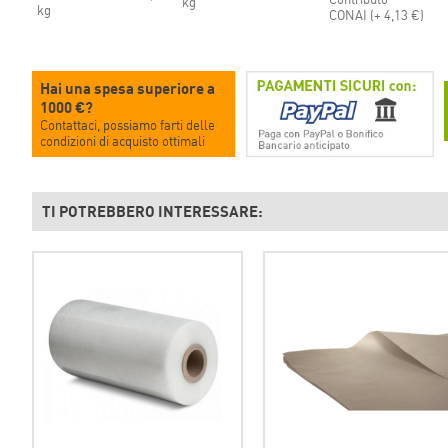
kg
kg
CONAI (+
4,13 €)
Hai una spesa superiore a
1000 €?
Contattaci, possiamo farti delle
condizioni di acquisto ottimali
TI POTREBBERO INTERESSARE: