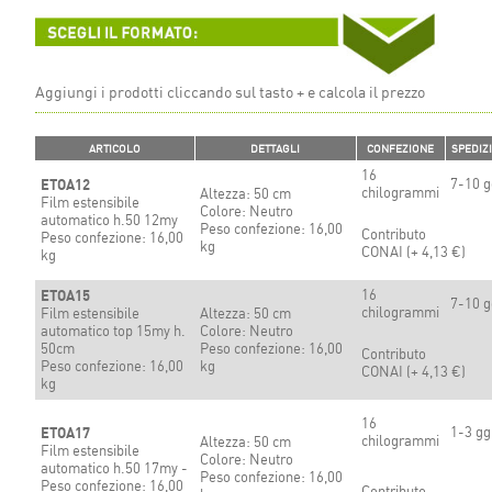
Aggiungi i prodotti cliccando sul tasto + e calcola il prezzo
ARTICOLO
DETTAGLI
CONFEZIONE
SPEDIZ
16
7-10 g
ETOA12
chilogrammi
Altezza: 50 cm
Film estensibile
Colore: Neutro
automatico h.50 12my
Peso confezione: 16,00
Contributo
Peso confezione: 16,00
kg
CONAI (+
4,13 €)
kg
16
ETOA15
7-10 g
chilogrammi
Film estensibile
Altezza: 50 cm
automatico top 15my h.
Colore: Neutro
50cm
Peso confezione: 16,00
Contributo
Peso confezione: 16,00
kg
CONAI (+
4,13 €)
kg
16
1-3 gg
ETOA17
chilogrammi
Altezza: 50 cm
Film estensibile
Colore: Neutro
automatico h.50 17my -
Peso confezione: 16,00
Peso confezione: 16,00
Contributo