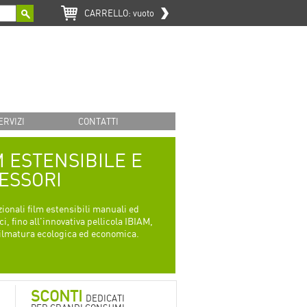
CARRELLO:
vuoto
ERVIZI
CONTATTI
M ESTENSIBILE E
ESSORI
zionali film estensibili manuali ed
i, fino all'innovativa pellicola IBIAM,
filmatura ecologica ed economica.
SCONTI
DEDICATI