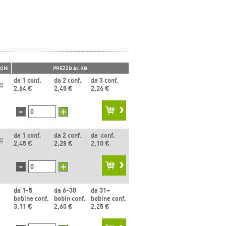
IONI
PREZZO AL KG
da 1 conf.
da 2 conf.
da 3 conf.
g
2,64 €
2,45 €
2,26 €
-
+
da 1 conf.
da 2 conf.
da conf.
g
2,45 €
2,28 €
2,10 €
-
+
da 1-5
da 6-30
da 31+
bobine conf.
bobin conf.
bobine conf.
3,11 €
2,60 €
2,25 €