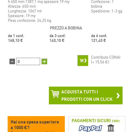
h 650 mm 1387,1 mq spessore 19 my
Confezione: 1
Altezza: 650 mm
bobina
Lunghezza: 1067 mt
Spedizione: 1-3 gg
Spessore: 19 my
Peso confezione: 24,25 kg
PREZZO A BOBINA
da 1 conf.
da 3 conf.
da 6 conf.
168,10 €
140,10 €
121,40 €
Contributo CONAI
-
+
(+
15,56 €)
ACQUISTA TUTTI I
PRODOTTI CON UN CLICK
Hai una spesa superiore
a 1000 €?