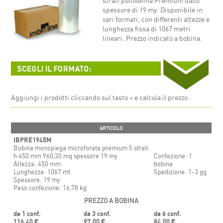
strati poliolefina Premium dallo
spessore di 19 my. Disponibile in
vari formati, con differenti altezze e
lunghezza fissa di 1067 metri
lineari. Prezzo indicato a bobina.
Aggiungi i prodotti cliccando sul tasto + e calcola il prezzo
ARTICOLO
IBPRE1945M
Bobina monopiega microforata premium 5 strati
h 450 mm 960,30 mq spessore 19 my
Confezione: 1
Altezza: 450 mm
bobina
Lunghezza: 1067 mt
Spedizione: 1-3 gg
Spessore: 19 my
Peso confezione: 16,78 kg
PREZZO A BOBINA
da 1 conf.
da 3 conf.
da 6 conf.
116,40 €
97,00 €
84,00 €