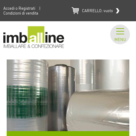
Accedi o Registrati
|
CARRELLO:
vuoto
Condizioni di vendita
MENU