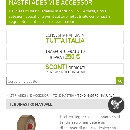
NASTRI ADESIVI E ACCESSORI
Dai classici nastri adesivi in acrilico, PVC e carta, fino a
soluzioni specifiche per il settore industriale come nastri
segnaletici, antiscivolo e floor marking.
CONSEGNA RAPIDA IN
TUTTA ITALIA
TRASPORTO GRATUITO
250 €
SOPRA I
SCONTI
DEDICATI
PER GRANDI CONSUMI
NASTRI ADESIVI E ACCESSORI »
TENDINASTRO »
TENDINASTRO MANUALE
TENDINASTRO MANUALE
Pratico, leggero ed ergonomico, il
tendinastro manuale è un
dispenser di nastro adesivo con