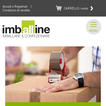
Accedi o Registrati
|
CARRELLO:
vuoto
Condizioni di vendita
MENU