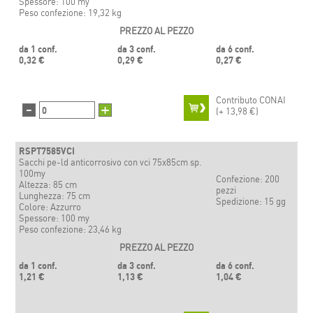
Spessore: 100 my
Peso confezione: 19,32 kg
PREZZO AL PEZZO
da 1 conf.
da 3 conf.
da 6 conf.
0,32 €
0,29 €
0,27 €
Contributo CONAI
-
+
(+
13,98 €)
RSPT7585VCI
Sacchi pe-ld anticorrosivo con vci 75x85cm sp.
100my
Confezione: 200
Altezza: 85 cm
pezzi
Lunghezza: 75 cm
Spedizione: 15 gg
Colore: Azzurro
Spessore: 100 my
Peso confezione: 23,46 kg
PREZZO AL PEZZO
da 1 conf.
da 3 conf.
da 6 conf.
1,21 €
1,13 €
1,04 €