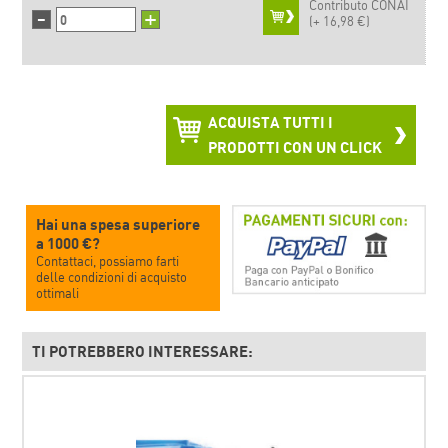
Contributo CONAI
-
+
(+
16,98 €)
ACQUISTA TUTTI I
PRODOTTI CON UN CLICK
Hai una spesa superiore
a 1000 €?
Contattaci, possiamo farti
delle condizioni di acquisto
ottimali
TI POTREBBERO INTERESSARE: