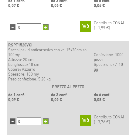
da 1 conf.
da 3 conf.
da 6 conf.
0,07 €
0,06 €
0,06 €
Contributo CONAI
-
+
(+
1,99 €)
RSPT1520VCI
Sacchi pe-ld anticorrosivo con vci 15x20cm sp.
100my
Confezione: 1000
Altezza: 20 cm
pezzi
Lunghezza: 10 cm
Spedizione: 7-10
Colore: Azzurro
gg
Spessore: 100 my
Peso confezione: 5,20 kg
PREZZO AL PEZZO
da 1 conf.
da 3 conf.
da 6 conf.
0,09 €
0,09 €
0,08 €
Contributo CONAI
-
+
(+
3,76 €)