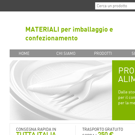
MATERIALI per imballaggio e
confezionamento
HOME
CHI SIAMO
PRODOTTI
S
PRO
ALI
Dalle sto
per il co
per la me
CONSEGNA RAPIDA IN
TRASPORTO GRATUITO
TUTTA ITALIA
250 €