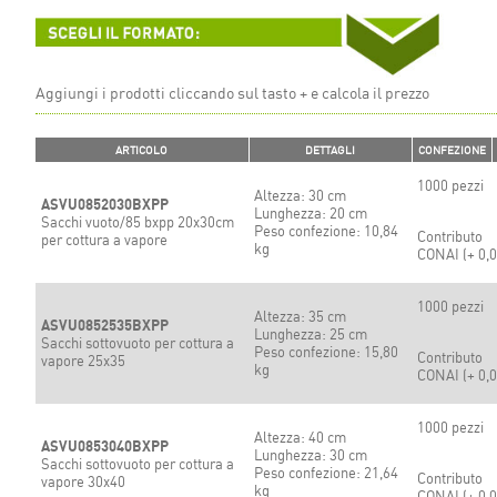
Aggiungi i prodotti cliccando sul tasto + e calcola il prezzo
ARTICOLO
DETTAGLI
CONFEZIONE
1000 pezzi
Altezza: 30 cm
ASVU0852030BXPP
Lunghezza: 20 cm
Sacchi vuoto/85 bxpp 20x30cm
Peso confezione: 10,84
Contributo
per cottura a vapore
kg
CONAI (+
0,
1000 pezzi
Altezza: 35 cm
ASVU0852535BXPP
Lunghezza: 25 cm
Sacchi sottovuoto per cottura a
Peso confezione: 15,80
Contributo
vapore 25x35
kg
CONAI (+
0,
1000 pezzi
Altezza: 40 cm
ASVU0853040BXPP
Lunghezza: 30 cm
Sacchi sottovuoto per cottura a
Peso confezione: 21,64
Contributo
vapore 30x40
kg
CONAI (+
0,