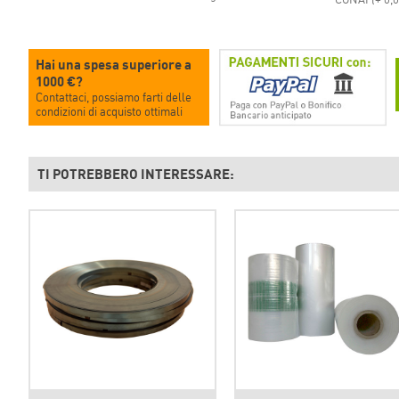
Hai una spesa superiore a
1000 €?
Contattaci, possiamo farti delle
condizioni di acquisto ottimali
TI POTREBBERO INTERESSARE: