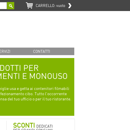
CARRELLO:
vuoto
ERVIZI
CONTATTI
DOTTI PER
MENTI E MONOUSO
viglie usa e getta ai contenitori filmabili
nfezionamento cibo. Tutto l'occorrente
nsa del tuo ufficio o per il tuo ristorante.
SCONTI
DEDICATI