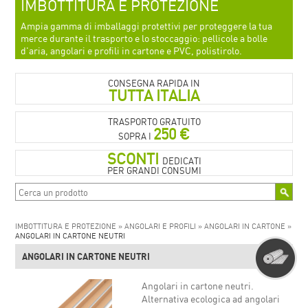
IMBOTTITURA E PROTEZIONE
Ampia gamma di imballaggi protettivi per proteggere la tua
merce durante il trasporto e lo stoccaggio: pellicole a bolle
d'aria, angolari e profili in cartone e PVC, polistirolo.
CONSEGNA RAPIDA IN
TUTTA ITALIA
TRASPORTO GRATUITO
250 €
SOPRA I
SCONTI
DEDICATI
PER GRANDI CONSUMI
IMBOTTITURA E PROTEZIONE »
ANGOLARI E PROFILI »
ANGOLARI IN CARTONE »
ANGOLARI IN CARTONE NEUTRI
ANGOLARI IN CARTONE NEUTRI
Angolari in cartone neutri.
Alternativa ecologica ad angolari