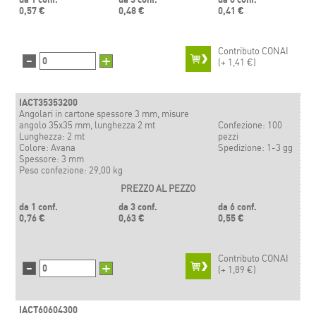
0,57 €
0,48 €
0,41 €
Contributo CONAI
-
+
(+
1,41 €)
IACT35353200
Angolari in cartone spessore 3 mm, misure
angolo 35x35 mm, lunghezza 2 mt
Confezione: 100
Lunghezza: 2 mt
pezzi
Colore: Avana
Spedizione: 1-3 gg
Spessore: 3 mm
Peso confezione: 29,00 kg
PREZZO AL PEZZO
da 1 conf.
da 3 conf.
da 6 conf.
0,76 €
0,63 €
0,55 €
Contributo CONAI
-
+
(+
1,89 €)
IACT60604300