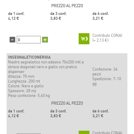
PREZZO AL PEZZO
da 1 conf.
da 3 conf.
da 6 conf.
4,12 €
3,83 €
3,21 €
Contributo CONAI
-
+
(+
2,13 €)
INSEGNALETICONERGIA
Nastro segnaletico non adesivo 70x200 mtl a
strisce diagonali nero e giallo con pratico
Confezione: 36
dispenser
pezzi
Altezza: 70 mm
Spedizione: 7-10
Lunghezza: 200 mt
gg
Colore: Nero e giallo
Spessore: 28 my
Peso confezione: 5,40 kg
PREZZO AL PEZZO
da 1 conf.
da 3 conf.
da 6 conf.
4,12 €
3,83 €
3,21 €
Contributo CONAI