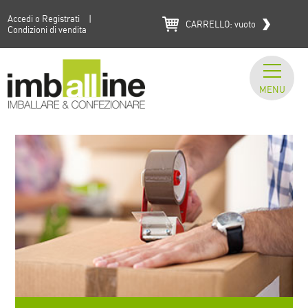
Accedi o Registrati
|
CARRELLO:
vuoto
Condizioni di vendita
MENU