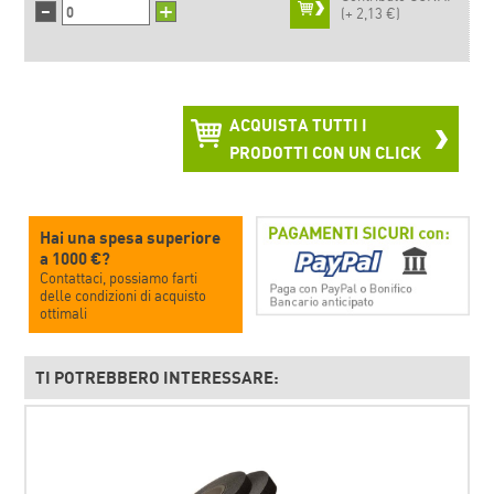
-
+
(+
2,13 €)
ACQUISTA TUTTI I
PRODOTTI CON UN CLICK
Hai una spesa superiore
a 1000 €?
Contattaci, possiamo farti
delle condizioni di acquisto
ottimali
TI POTREBBERO INTERESSARE: